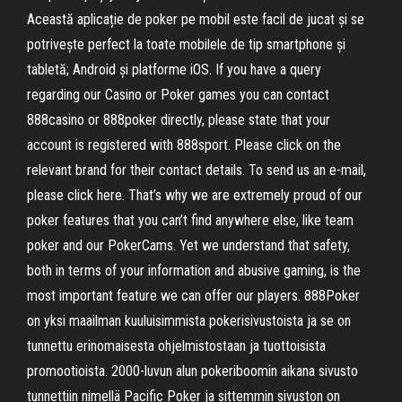
Această aplicație de poker pe mobil este facil de jucat și se
potrivește perfect la toate mobilele de tip smartphone și
tabletă; Android și platforme iOS. If you have a query
regarding our Casino or Poker games you can contact
888casino or 888poker directly, please state that your
account is registered with 888sport. Please click on the
relevant brand for their contact details. To send us an e-mail,
please click here. That’s why we are extremely proud of our
poker features that you can’t find anywhere else, like team
poker and our PokerCams. Yet we understand that safety,
both in terms of your information and abusive gaming, is the
most important feature we can offer our players. 888Poker
on yksi maailman kuuluisimmista pokerisivustoista ja se on
tunnettu erinomaisesta ohjelmistostaan ja tuottoisista
promootioista. 2000-luvun alun pokeriboomin aikana sivusto
tunnettiin nimellä Pacific Poker ja sittemmin sivuston on