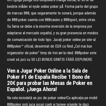
bedste måder at nyde online poker på. Forma parte del grupo
de marcas 888, que seguramente te sonará, porque además
de 888.poker cuenta con 888casino y 888sport, entre otras.
Su fama se debe a la enorme inversión de la empresa por
adaptarse al mercado español, y su gran presencia en medios
de comunicación de todo tipo. Jucați poker online pe site-ul
888poker™ oficial, desemnat de EGR ca fiind „Cel mai bun
organizator de poker” timp de trei ani la rând. 888poker este
creat să joci cu 50 LEI BONUS GRATIS FĂRĂ DEPUNERE.
Ven a Jugar Poker Online a la Sala de
Poker #1 de España Recibe 1 Bono de
20€ para probar las Mesas de Poker en
Español. ¡Juega Ahora!
Nu rata niciodată un joc de poker online!Cu aplicația pe mobil
888poker poți juca jocuri cash și turnee oriunde te duci.