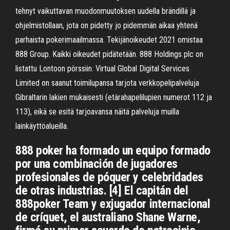
tehnyt vaikuttavan muodonmuutoksen uudella brändillä ja
ohjelmistollaan, jota on pidetty jo pidemmän aikaa yhtenä
parhaista pokerimaailmassa. Tekijänoikeudet 2021 omistaa
888 Group. Kaikki oikeudet pidätetään. 888 Holdings plc on
listattu Lontoon pörssiin. Virtual Global Digital Services
Limited on saanut toimilupansa tarjota verkkopelipalveluja
Gibraltarin lakien mukaisesti (etärahapelilupien numerot 112 ja
113), eikä se esitä tarjoavansa näitä palveluja muilla
lainkäyttöalueilla.
888 poker ha formado un equipo formado
por una combinación de jugadores
profesionales de póquer y celebridades
de otras industrias. [4] El capitán del
888poker Team y exjugador internacional
de críquet, el australiano Shane Warne,